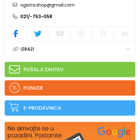
ogistra.shop@gmail.com
021/-753-058
IZRAZI
POŠALJI ZAHTEV
PONUDE
E-PRODAVNICA