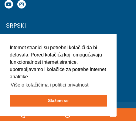
SRPSKI
English
Deutsch
Internet stranici su potrebni kolačići da bi
(EN)
Slovenski (SI)
(DE)
delovala. Pored kolačića koji omogućavaju
funkcionalnost internet stranice,
Deutsch
Italiano
Čeština
upotrebljavamo i kolačiće za potrebe internet
(AT)
(IT)
(CZ)
analitike.
Hrvatski
Dutch
Español
Više o kolačićima i politici privatnosti
(HR)
(NL)
(ES)
Slažem se
© 2011 - 2024
VSI.SI
Ltd.,
web design
, vse pravice pridržane.