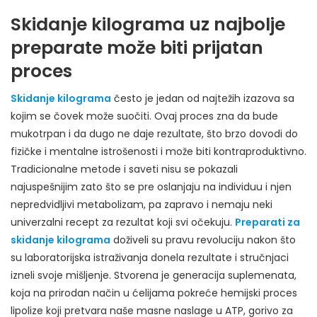
Skidanje kilograma uz najbolje
preparate može biti prijatan
proces
Skidanje kilograma
često je jedan od najtežih izazova sa
kojim se čovek može suočiti. Ovaj proces zna da bude
mukotrpan i da dugo ne daje rezultate, što brzo dovodi do
fizičke i mentalne istrošenosti i može biti kontraproduktivno.
Tradicionalne metode i saveti nisu se pokazali
najuspešnijim zato što se pre oslanjaju na individuu i njen
nepredvidljivi metabolizam, pa zapravo i nemaju neki
univerzalni recept za rezultat koji svi očekuju.
Preparati za
skidanje kilograma
doživeli su pravu revoluciju nakon što
su laboratorijska istraživanja donela rezultate i stručnjaci
izneli svoje mišljenje. Stvorena je generacija suplemenata,
koja na prirodan način u ćelijama pokreće hemijski proces
lipolize koji pretvara naše masne naslage u ATP, gorivo za