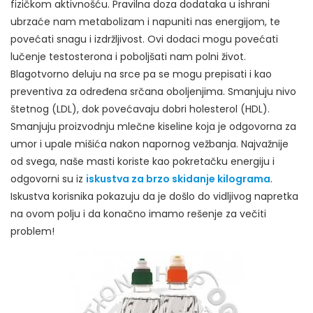
fizičkom aktivnošću. Pravilna doza dodataka u ishrani
ubrzaće nam metabolizam i napuniti nas energijom, te
povećati snagu i izdržljivost. Ovi dodaci mogu povećati
lučenje testosterona i poboljšati nam polni život.
Blagotvorno deluju na srce pa se mogu prepisati i kao
preventiva za određena srčana oboljenjima. Smanjuju nivo
štetnog (LDL), dok povećavaju dobri holesterol (HDL).
Smanjuju proizvodnju mlečne kiseline koja je odgovorna za
umor i upale mišića nakon napornog vežbanja. Najvažnije
od svega, naše masti koriste kao pokretačku energiju i
odgovorni su iz
iskustva za brzo skidanje kilograma
.
Iskustva korisnika pokazuju da je došlo do vidljivog napretka
na ovom polju i da konačno imamo rešenje za večiti
problem!