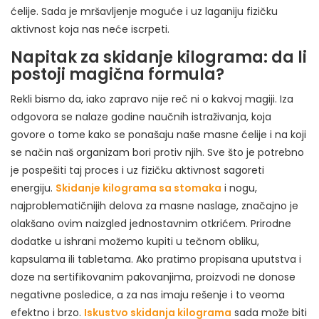
ćelije. Sada je mršavljenje moguće i uz laganiju fizičku
aktivnost koja nas neće iscrpeti.
Napitak za skidanje kilograma: da li
postoji magična formula?
Rekli bismo da, iako zapravo nije reč ni o kakvoj magiji. Iza
odgovora se nalaze godine naučnih istraživanja, koja
govore o tome kako se ponašaju naše masne ćelije i na koji
se način naš organizam bori protiv njih. Sve što je potrebno
je pospešiti taj proces i uz fizičku aktivnost sagoreti
energiju.
Skidanje kilograma sa stomaka
i nogu,
najproblematičnijih delova za masne naslage, značajno je
olakšano ovim naizgled jednostavnim otkrićem. Prirodne
dodatke u ishrani možemo kupiti u tečnom obliku,
kapsulama ili tabletama. Ako pratimo propisana uputstva i
doze na sertifikovanim pakovanjima, proizvodi ne donose
negativne posledice, a za nas imaju rešenje i to veoma
efektno i brzo.
Iskustvo skidanja kilograma
sada može biti