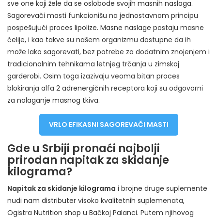
sve one koji žele da se oslobode svojih masnih naslaga.
Sagorevači masti funkcionišu na jednostavnom principu
pospešujući proces lipolize. Masne naslage postaju masne
ćelije, i kao takve su našem organizmu dostupne da ih
može lako sagorevati, bez potrebe za dodatnim znojenjem i
tradicionalnim tehnikama letnjeg trčanja u zimskoj
garderobi. Osim toga izazivaju veoma bitan proces
blokiranja alfa 2 adrenergičnih receptora koji su odgovorni
za nalaganje masnog tkiva.
VRLO EFIKASNI SAGOREVAČI MASTI
Gde u Srbiji pronaći najbolji
prirodan napitak za skidanje
kilograma?
Napitak za skidanje kilograma
i brojne druge suplemente
nudi nam distributer visoko kvalitetnih suplemenata,
Ogistra Nutrition shop u Bačkoj Palanci. Putem njihovog