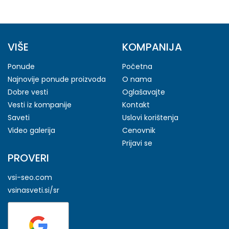
VIŠE
KOMPANIJA
Ponude
Početna
Najnovije ponude proizvoda
O nama
Dobre vesti
Oglašavajte
Vesti iz kompanije
Kontakt
Saveti
Uslovi korištenja
Video galerija
Cenovnik
Prijavi se
PROVERI
vsi-seo.com
vsinasveti.si/sr