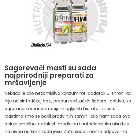
Sagorevači masti su sada
najprirodniji preparati za
mršavljenje
Nekada je bilo nezamislivo konzumirati dodatak u ishrani koji
nije na sintetičkoj bazi, prepun veštaćkih šećera i aditiva, sa
ogromnom koncentracijom ugljenih hidrata i masti.
Mastima smo se borili protiv njih samih. Iako nam sada ovo
deluje smešno, nažalost, medicina i nutricionistika nisu bile
na nivou na kom sada jesu. Zato sada imamo odgovor za