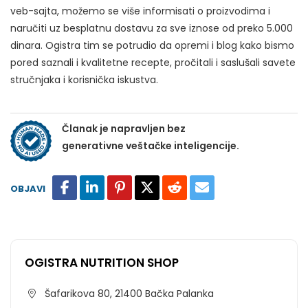
veb-sajta, možemo se više informisati o proizvodima i
naručiti uz besplatnu dostavu za sve iznose od preko 5.000
dinara. Ogistra tim se potrudio da opremi i blog kako bismo
pored saznali i kvalitetne recepte, pročitali i saslušali savete
stručnjaka i korisnička iskustva.
Članak je napravljen bez
generativne veštačke inteligencije.
OBJAVI
OGISTRA NUTRITION SHOP
Šafarikova 80, 21400 Bačka Palanka