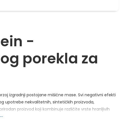
ein -
og porekla za
zoj izgradnji postojane mišićne mase. Svi negativni efekti
og upotrebe nekvalitetnih, sintetičkih proizvoda,
 prirodan proizvod koji kombinuje različite vrste hranljivih
..
 nam sistem za varenje.
Whey protein
je omiljeni prirodni
jen je procesom mikrofiltriranja u najčistijem obliku, u formi