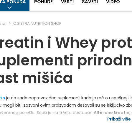
STA PONUDA
PONUDE
VESTI
SAVETI
VIDEO
tna
OGISTRA NUTRITION SHOP
reatin i Whey prot
uplementi prirodn
ast mišića
tin
je do sada neprevaziđen suplement kada je reč o uspešnoj i br
su mogli biti izazvani ovim proizvodom dešavali su se isključivo zb
verenog porekla. Sada je na tržištu dostupan
All in one kreatin
,
Prikaži više .
ija i pomaže našem organizmu u apsorbovanju kreatina, štiteći
in svih sportista i fizički aktivnih ljudi. Nalazi se u surutki, a dobi