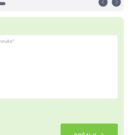
otreba kreatina, Whey proteina
aci u ishrani nisu namenjeni samo onima koji žele da
ćaju svoju mišićnu masu već...
e >