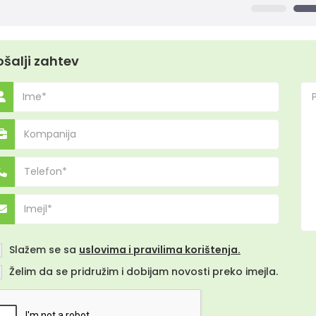
ošalji zahtev
ablete za mršavljenje i preparati
Up
Slažem se sa
uslovima i pravilima korištenja.
ablete za mršavljenje na prirodnoj bazi ubrzavaju
Dod
Želim da se pridružim i dobijam novosti preko imejla.
ubljenje masnih naslaga. Treninzi često...
uve
iše >
Viš