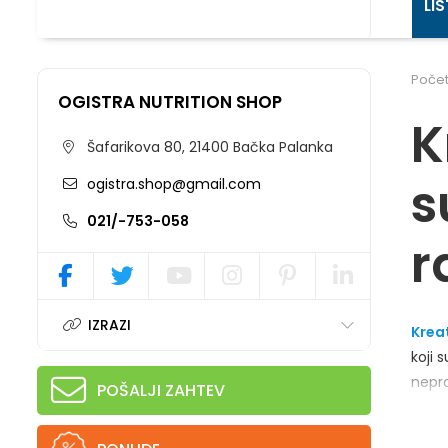
LI
Poče
OGISTRA NUTRITION SHOP
K
Šafarikova 80, 21400 Bačka Palanka
s
ogistra.shop@gmail.com
021/-753-058
r
IZRAZI
Krea
koji 
nepro
POŠALJI ZAHTEV
mater
prote