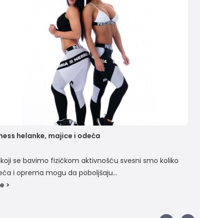
tness helanke, majice i odeća
Ogis
 koji se bavimo fizičkom aktivnošću svesni smo koliko
Ogis
ća i oprema mogu da poboljšaju...
prov
e >
Više