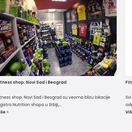
itness shop: Novi Sad i Beograd
Fi
itness shop: Novi Sad i Beograd su veoma blizu lokacije
Svi
gistra Nutrition shopa u Srbiji,...
ode
iše >
Viš