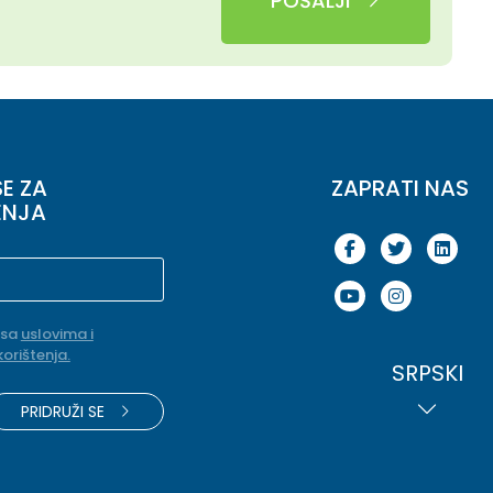
POŠALJI
SE ZA
ZAPRATI NAS
ENJA
 sa
uslovima i
korištenja.
SRPSKI
PRIDRUŽI SE