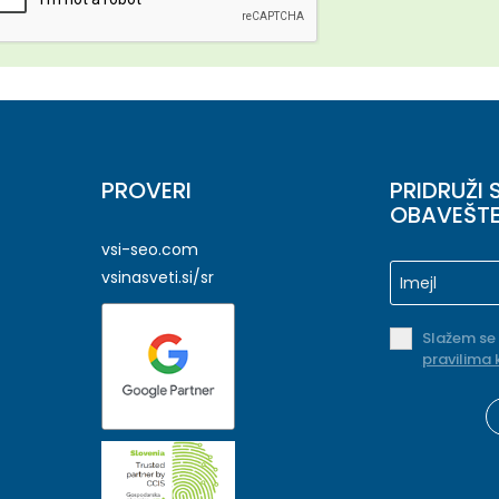
PROVERI
PRIDRUŽI 
OBAVEŠT
vsi-seo.com
vsinasveti.si/sr
Slažem se
pravilima 