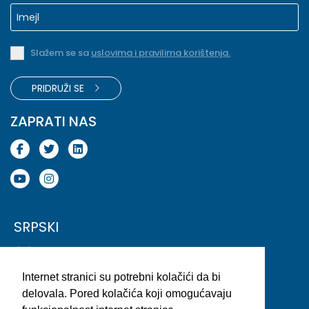
Slažem se sa
uslovima i pravilima korištenja.
PRIDRUŽI SE
ZAPRATI NAS
SRPSKI
English
Deutsch
Internet stranici su potrebni kolačići da bi
(EN)
Slovenski (SI)
(DE)
delovala. Pored kolačića koji omogućavaju