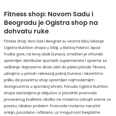
Fitness shop: Novom Sadu i
Beogradu je Ogistra shop na
dohvatu ruke
Fitness shop: Novi Sad i Beograd su veoma blizu lokacije
Ogistra Nutrition shopa u Srbiji, u Bačkoj Palanci. Ispod
Fruške gore, na levoj obali Dunava, smešten je vrhunski
opremljen distributer sportskih suplemenata i opreme za
vežbanje. Napravimo divan izlet do parka prirode Tikvara,
uživajmo u prirodi i rekreaciji pokraj Dunava i iskoristimo
priliku da posetimo shop opremljen najmodernijim
dostignućima u sportskoj ishrani. Ponuda Ogistra Nutrition
shopa sastavljena je isključivo iz prirodnih proizvoda
proverenog kvaliteta. Ukoliko ne možemo izdvojiti vreme za
posetu, nikakav problem. Proizvode možemo naručini
onlajn, pouzdano i efikasno, uz mogućnost besplatne