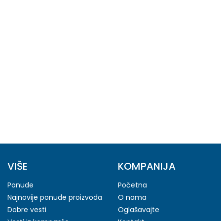
VIŠE
KOMPANIJA
Ponude
Početna
Najnovije ponude proizvoda
O nama
Dobre vesti
Oglašavajte