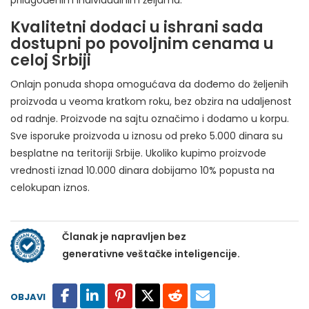
prilagođenim individualnim željama.
Kvalitetni dodaci u ishrani sada
dostupni po povoljnim cenama u
celoj Srbiji
Onlajn ponuda shopa omogućava da dođemo do željenih
proizvoda u veoma kratkom roku, bez obzira na udaljenost
od radnje. Proizvode na sajtu označimo i dodamo u korpu.
Sve isporuke proizvoda u iznosu od preko 5.000 dinara su
besplatne na teritoriji Srbije. Ukoliko kupimo proizvode
vrednosti iznad 10.000 dinara dobijamo 10% popusta na
celokupan iznos.
Članak je napravljen bez
generativne veštačke inteligencije.
OBJAVI