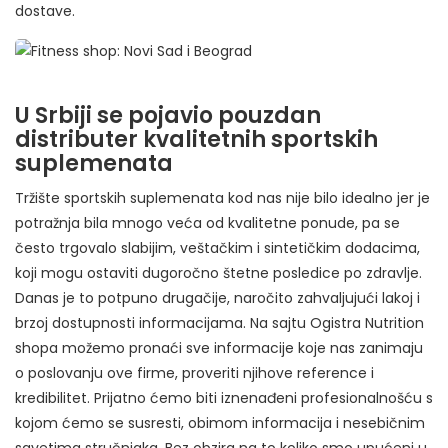
dostave.
U Srbiji se pojavio pouzdan
distributer kvalitetnih sportskih
suplemenata
Tržište sportskih suplemenata kod nas nije bilo idealno jer je
potražnja bila mnogo veća od kvalitetne ponude, pa se
često trgovalo slabijim, veštačkim i sintetičkim dodacima,
koji mogu ostaviti dugoročno štetne posledice po zdravlje.
Danas je to potpuno drugačije, naročito zahvaljujući lakoj i
brzoj dostupnosti informacijama. Na sajtu Ogistra Nutrition
shopa možemo pronaći sve informacije koje nas zanimaju
o poslovanju ove firme, proveriti njihove reference i
kredibilitet. Prijatno ćemo biti iznenađeni profesionalnošću s
kojom ćemo se susresti, obimom informacija i nesebičnim