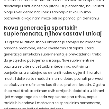
savetima stručnjaka. Bez obzira na to koliko smo upućeni u
dešavanja i aktuelnosti po pitanju suplemenata, na Ogistra
blogu uvek ćemo naći neku zanimljivost koju nismo
poznavali, a koja nam može biti od pomoći pri treniranju.
Nova generacija sportskih
suplemenata, njihov sastav i uticaj
U Ogistra Nutrition shopu akcenat je stavljen na moderne
prirodne proizvode, visoko kvalitetnih sastojaka. Stara
generacija sintetičkih suplemenata je prevaziđena i treba
da je zajedno pošaljemo u istoriju. Novi suplementi ne
baziraju se više na veštačkim šećerima, aditivima i
punjačima, a značajno su smanjili i udeo ugljenih hidrata i
masti. I dalje su to međutim nama dobro poznati proizvodi
sa očekivanim učincima kao što su protein i kreatin. Ogistra
shop nudi širok asortiman ovih omiljenih dodataka u ishrani
i još mnogo toga do sada nepoznatog na tržištu, poput
različitih blendova i mešavina sa specijalnim namenama,