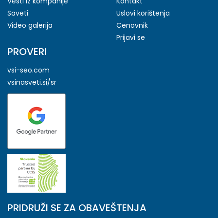
Vesti iz kompanije
Kontakt
Saveti
Uslovi korištenja
Video galerija
Cenovnik
Prijavi se
PROVERI
vsi-seo.com
vsinasveti.si/sr
PRIDRUŽI SE ZA OBAVEŠTENJA